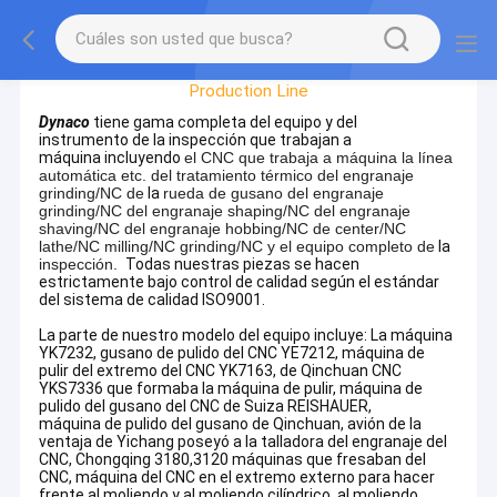
Factory Tour
Production Line
Dynaco
tiene gama completa del equipo y del
instrumento de
la
inspección que trabajan a
máquina incluyendo
el CNC que trabaja a máquina la línea
automática etc. del tratamiento térmico del engranaje
grinding/NC de
la
rueda de gusano del engranaje
grinding/NC del engranaje shaping/NC del engranaje
shaving/NC del engranaje hobbing/NC de center/NC
lathe/NC milling/NC grinding/NC y el equipo completo de
la
inspección.
Todas nuestras piezas se hacen
estrictamente bajo control de calidad según el estándar
del sistema de calidad ISO9001.
La parte de nuestro modelo del equipo incluye: La máquina
YK7232, gusano de pulido del CNC YE7212, máquina de
pulir del extremo del CNC YK7163, de Qinchuan CNC
YKS7336 que formaba la máquina de pulir, máquina de
pulido del gusano del CNC de Suiza REISHAUER,
máquina de pulido del gusano de Qinchuan, avión de la
ventaja de Yichang poseyó a la talladora del engranaje del
CNC, Chongqing 3180,3120 máquinas que fresaban del
CNC, máquina del CNC en el extremo externo para hacer
frente al moliendo y al moliendo cilíndrico, al moliendo