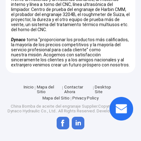
interno y línea a torno del CNC, línea ultrasónica del
limpiador. Centro de prueba del engranaje de Harbin CMM,
el probador del engranaje 3204B, el roughmeter de Suiza, el
proyector, la dureza y el otro equipo de prueba más de
veinte, un sistema del tratamiento térmico multiusos etc.
del horno del CNC.
Dynaco
toma “proporcionar los productos más calificados,
la mayoría de
los
precios competitivos y la mayoría del
servicio profesional para cada cliente” como
nuestra misión. Acogemos con satisfacción
sinceramente los clientes y a los amigos nacionales y al
extranjero venimos crear un futuro próspero con nosotros.
Inicio
Mapa del
Contactar
Desktop
Sitio
Ahora
Site
Mapa del Sitio
Privacy Policy
China Bomba de aceite del engranaje
Supplier.Copyright © 2025
Dynaco Hydraulic Co., Ltd.. All Rights Reserved. Developed by
ECER