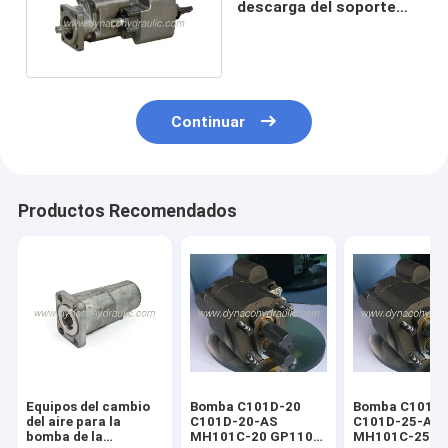
descarga del soporte
C102 para el camión
volquete
Continuar
Productos Recomendados
Equipos del cambio
Bomba C101D-20
Bomba C101D
del aire para la
C101D-20-AS
C101D-25-AS
bomba de la
MH101C-20 GP110-
MH101C-25 G