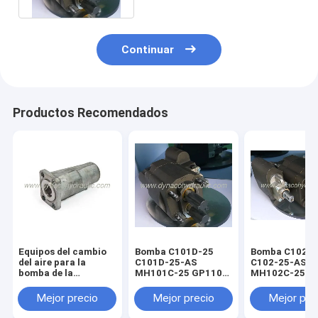
Continuar
Productos Recomendados
Equipos del cambio
Bomba C101D-25
Bomba C102D
del aire para la
C101D-25-AS
C102-25-AS
bomba de la
MH101C-25 GP110-
MH102C-25 G
descarga de C101
25 HC101-25 de la
25 HC102-25 d
C102 MH101 MH102
descarga C101
descarga C10
Mejor precio
Mejor precio
Mejor pre