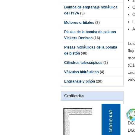
2
O
Bomba de engranaje hidráulica
de HYVA
(5)
O
L
Motores orbitales
(2)
A
Piezas de la bomba de paletas
Vickers Denison
(16)
Los
Piezas hidráulicas de la bomba
flu
de pistón
(40)
mon
Cilindros telescópicos
(2)
(C1
Válvulas hidráulicas
(4)
cir
vál
Engranaje y piñón
(20)
Certificación
DG
DG