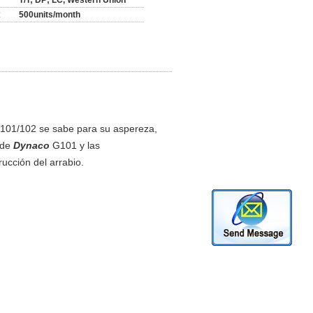
T/T; DP; LC, Western Union
:
500units/month
101/102 se sabe para su aspereza,
 de
Dynaco
G101 y las
ucción del arrabio.