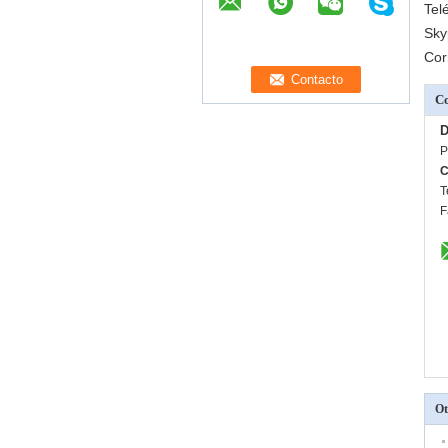
Tel
Sky
Cor
Co
D
P
C
T
F
Ot