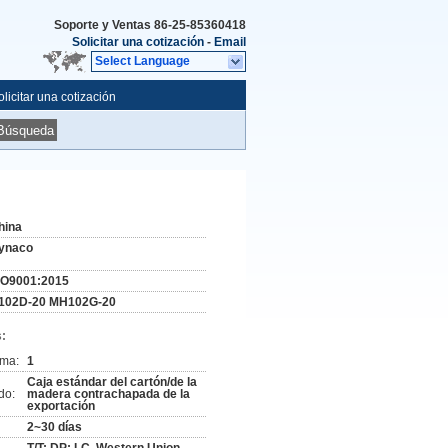
Soporte y Ventas
86-25-85360418
Solicitar una cotización
-
Email
Select Language
olicitar una cotización
Búsqueda
hina
ynaco
SO9001:2015
102D-20 MH102G-20
:
ima:
1
Caja estándar del cartón/de la
do:
madera contrachapada de la
exportación
2~30 días