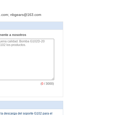
ic.com; nbgears@163.com
mente a nosotros
(
0
/ 3000)
la descarga del soporte G102 para el