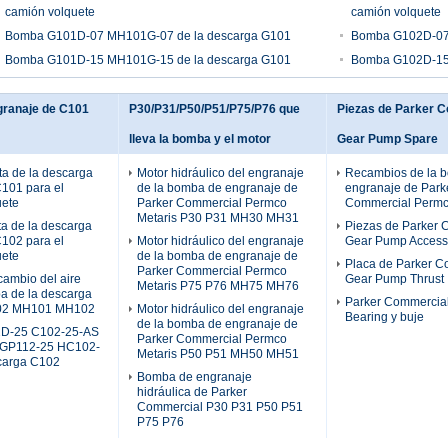
camión volquete
camión volquete
Bomba G101D-07 MH101G-07 de la descarga G101
Bomba G102D-07
Bomba G101D-15 MH101G-15 de la descarga G101
Bomba G102D-15
ranaje de C101
P30/P31/P50/P51/P75/P76 que
Piezas de Parker 
lleva la bomba y el motor
Gear Pump Spare
a de la descarga
Motor hidráulico del engranaje
Recambios de la 
C101 para el
de la bomba de engranaje de
engranaje de Park
uete
Parker Commercial Permco
Commercial Permc
Metaris P30 P31 MH30 MH31
a de la descarga
Piezas de Parker 
C102 para el
Motor hidráulico del engranaje
Gear Pump Access
uete
de la bomba de engranaje de
Placa de Parker C
Parker Commercial Permco
cambio del aire
Gear Pump Thrust
Metaris P75 P76 MH75 MH76
a de la descarga
Parker Commercia
02 MH101 MH102
Motor hidráulico del engranaje
Bearing y buje
de la bomba de engranaje de
D-25 C102-25-AS
Parker Commercial Permco
GP112-25 HC102-
Metaris P50 P51 MH50 MH51
scarga C102
Bomba de engranaje
hidráulica de Parker
Commercial P30 P31 P50 P51
P75 P76