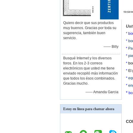
Quiero decir que sus productos
Ust
muy buenos. Gracias por toda su
sugerencia, también buen
*
bo
servicio.
*
bo
—— Billy
*
Pa
*
pi
Busqué Internet y los diversos
foros. En los 2-3 correos
*
bo
electrónicos que usted me tiene
*
El
enviado recopiló más información
*
eq
que todos los ésos combinados.
Gracias mucho.
*
en
—— Amanda Garcia
*
bo
Estoy en línea para chatear ahora
CO