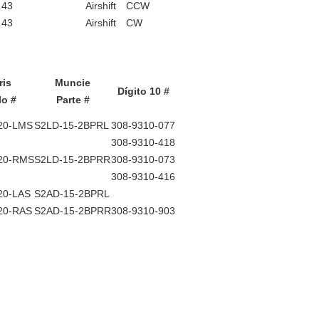
43
Airshift
CCW
43
Airshift
CW
ris
Muncie
Dígito 10 #
o #
Parte #
20-LMS
S2LD-15-2BPRL
308-9310-077
308-9310-418
20-RMS
S2LD-15-2BPRR
308-9310-073
308-9310-416
20-LAS
S2AD-15-2BPRL
20-RAS
S2AD-15-2BPRR
308-9310-903