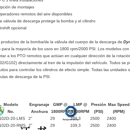
- o 3 línea instalaciones
pción de montajes
peradores remotos del aire disponibles
a válvula de descarga protege la bomba y el cilindro
irshift opcional
 productos de la bomba/de la válvula del cuerpo de la descarga de
Dy
jo para la mayoría de los usos en 1800 rpm/2000 PSI. Los modelos co
tar a los PTO remotos que actúan en cualquier dirección de la rotación
02/G102) directamente al tren de la impulsión del vehículo. Todos se p
cuitos para controlar los cilindros de efecto simple. Todas las unidades
vulas de descarga de la PSI.
Modelo
Engranaje
GMP @
LMP @
Presión
Max Speed
No.
Anchura
1800RPM
1800RPM
(PSI)
(RPM)
102D-20-LMS
2"
29
109,3
2500
2400
102D-20-RMS
2"
29
109,3
2500
2400