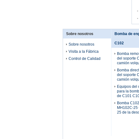
Sobre nosotros
Bomba de eng
C102
Sobre nosotros
Visita a la Fábrica
Bomba remot
del soporte 
Control de Calidad
camión volq
Bomba direct
del soporte 
camión volq
Equipos del 
para la bomb
de C101 C1
Bomba C102
MH102C-25 
25 de la de