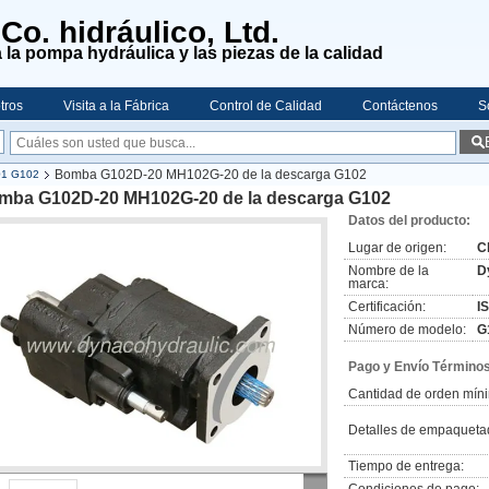
o. hidráulico, Ltd.
 la pompa hydráulica y las piezas de la calidad
tros
Visita a la Fábrica
Control de Calidad
Contáctenos
S
Bomba G102D-20 MH102G-20 de la descarga G102
01 G102
mba G102D-20 MH102G-20 de la descarga G102
Datos del producto:
Lugar de origen:
C
Nombre de la
D
marca:
Certificación:
I
Número de modelo:
G
Pago y Envío Términos
Cantidad de orden mín
Detalles de empaqueta
Tiempo de entrega: