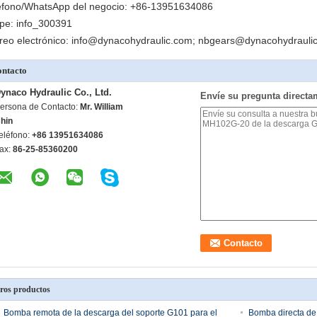
éfono/WhatsApp del negocio: +86-13951634086
pe: info_300391
reo electrónico: info@dynacohydraulic.com; nbgears@dynacohydraul
ntacto
ynaco Hydraulic Co., Ltd.
Envíe su pregunta directa
ersona de Contacto:
Mr. William
hin
eléfono:
+86 13951634086
ax:
86-25-85360200
ros productos
Bomba remota de la descarga del soporte G101 para el
Bomba directa de 