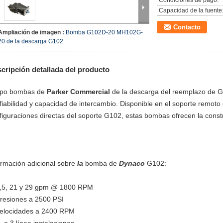
Condiciones de pago:
Capacidad de la fuente
Contacto
Ampliación de imagen :
Bomba G102D-20 MH102G-
20 de la descarga G102
cripción detallada del producto
tipo bombas de
Parker Commercial
de la descarga del reemplazo de G
fiabilidad y capacidad de intercambio. Disponible en el soporte remoto
figuraciones directas del soporte G102, estas bombas ofrecen la constr
ormación adicional sobre
la
bomba de
Dynaco
G102:
,5, 21 y 29 gpm @ 1800 RPM
resiones a 2500 PSI
elocidades a 2400 RPM