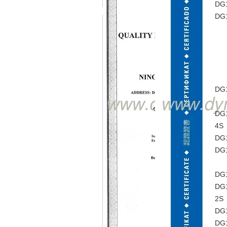
DG
DG
DG
DG
4S
DG
DG
DG
DG
2S
DG
DG