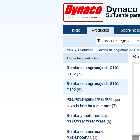
Dynaco C
Su fuente para
Inicio
Productos
Sobre noso
Inicio
Productos
Bomba de engranaje de G1
Bo
Todos los productos
Bomba de engranaje de C101
C102
(7)
Bomba de engranaje de G101
G102
(9)
P30/P31/P50/P51/P75/P76 que
lleva la bomba y el motor
(7)
Bomba y motor del buje
P315/P330/P350/P365
(6)
Bomba de engranaje
P15H/P20/P21
(1)