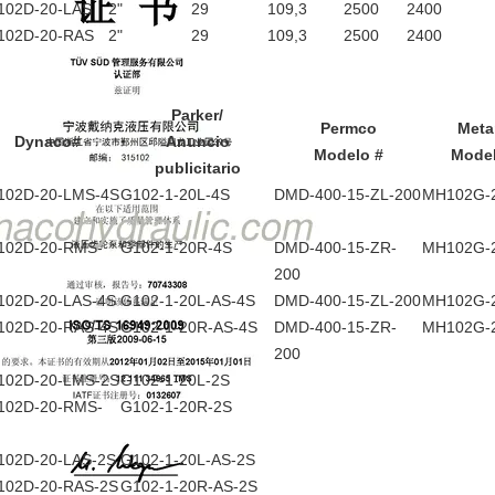
102D-20-LAS
2"
29
109,3
2500
2400
102D-20-RAS
2"
29
109,3
2500
2400
Parker/
Permco
Meta
Dynaco#
Anuncio
Modelo #
Model
publicitario
102D-20-LMS-4S
G102-1-20L-4S
DMD-400-15-ZL-200
MH102G-
102D-20-RMS-
G102-1-20R-4S
DMD-400-15-ZR-
MH102G-
200
102D-20-LAS-4S
G102-1-20L-AS-4S
DMD-400-15-ZL-200
MH102G-
102D-20-RAS-4S
G102-1-20R-AS-4S
DMD-400-15-ZR-
MH102G-
200
102D-20-LMS-2S
G102-1-20L-2S
102D-20-RMS-
G102-1-20R-2S
102D-20-LAS-2S
G102-1-20L-AS-2S
102D-20-RAS-2S
G102-1-20R-AS-2S