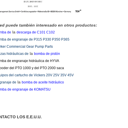
ed puede también interesado en otros productos:
la
mba de
descarga de C101 C102
mba de engranaje de P315 P330 P350 P365
rker Commercial Gear Pump Parts
la
ezas hidráulicas de
bomba de pistón
mba de engranaje hidráulica de HYVA
 poder del PTO 1000 y del PTO 2000 saca
uipos del cartucho de Vickers 20V 25V 35V 45V
la
granaje de
bomba de aceite hidráulico
mba de engranaje de KOMATSU
NTACTO LOS E.E.U.U.