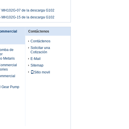
 MH102G-07 de la descarga G102
 MH102G-15 de la descarga G102
Commercial
Contáctenos
Contáctenos
Solicitar una
bomba de
Cotización
er
o Metaris
E-Mail
Commercial
Sitemap
ories
Sitio movil
ommercial
l Gear Pump