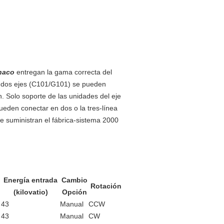
naco
entregan la gama correcta del
n dos ejes (C101/G101) se pueden
. Solo soporte de las unidades del eje
ueden conectar en dos o la tres-línea
 se suministran el fábrica-sistema 2000
Energía entrada
Cambio
Rotación
(kilovatio)
Opción
43
Manual
CCW
43
Manual
CW