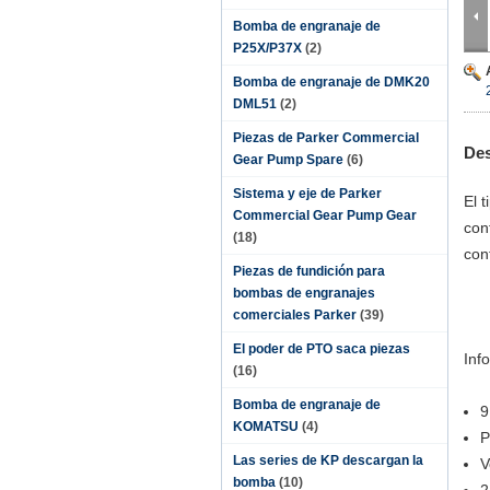
Bomba de engranaje de
P25X/P37X
(2)
Bomba de engranaje de DMK20
DML51
(2)
Piezas de Parker Commercial
Des
Gear Pump Spare
(6)
Sistema y eje de Parker
El 
Commercial Gear Pump Gear
con
(18)
con
Piezas de fundición para
bombas de engranajes
comerciales Parker
(39)
El poder de PTO saca piezas
Inf
(16)
Bomba de engranaje de
9
KOMATSU
(4)
P
Las series de KP descargan la
V
bomba
(10)