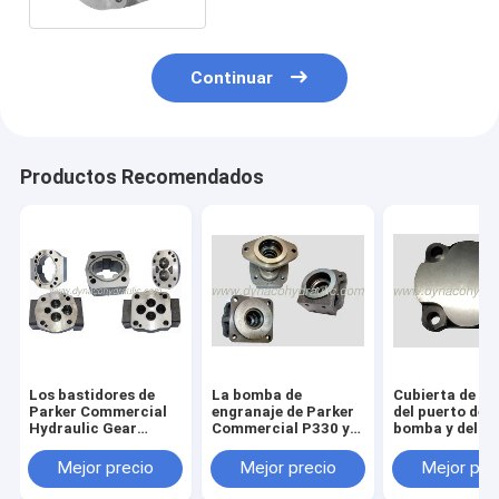
Continuar
Productos Recomendados
Los bastidores de
La bomba de
Cubierta de e
Parker Commercial
engranaje de Parker
del puerto de l
Hydraulic Gear
Commercial P330 y
bomba y del m
Pump adaptan las
el extremo del eje del
de engranaje d
viviendas
motor cubren 324-
Parker Comme
Mejor precio
Mejor precio
Mejor pre
5123-201 324-5123-
P50/51 313-3
202 324-5133-201
100 313-3100