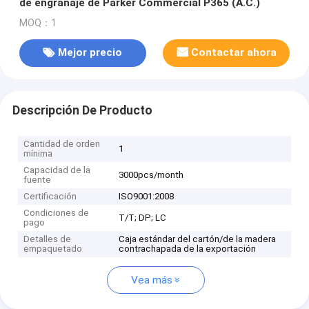
de engranaje de Parker Commercial P365 (A.C.)
MOQ：1
Mejor precio
Contactar ahora
Descripción De Producto
Cantidad de orden
1
mínima
Capacidad de la
3000pcs/month
fuente
Certificación
ISO9001:2008
Condiciones de
T/T; DP; LC
pago
Detalles de
Caja estándar del cartón/de la madera
empaquetado
contrachapada de la exportación
Vea más