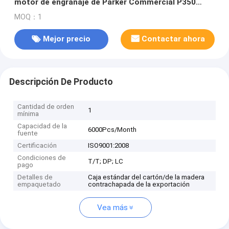
motor de engranaje de Parker Commercial P350
(P.E.C.)
MOQ：1
Mejor precio
Contactar ahora
Descripción De Producto
Cantidad de orden
1
mínima
Capacidad de la
6000Pcs/Month
fuente
Certificación
ISO9001:2008
Condiciones de
T/T; DP; LC
pago
Detalles de
Caja estándar del cartón/de la madera
empaquetado
contrachapada de la exportación
Vea más