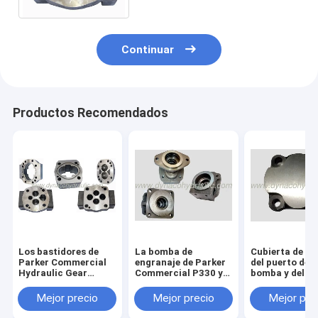
Continuar
Productos Recomendados
Los bastidores de
La bomba de
Cubierta de e
Parker Commercial
engranaje de Parker
del puerto de l
Hydraulic Gear
Commercial P330 y
bomba y del m
Pump adaptan las
el extremo del eje del
de engranaje d
viviendas
motor cubren 324-
Parker Comme
Mejor precio
Mejor precio
Mejor pre
5123-201 324-5123-
P50/51 313-3
202 324-5133-201
100 313-3100