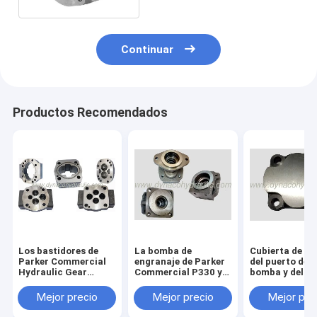
Continuar
Productos Recomendados
Los bastidores de
La bomba de
Cubierta de e
Parker Commercial
engranaje de Parker
del puerto de l
Hydraulic Gear
Commercial P330 y
bomba y del m
Pump adaptan las
el extremo del eje del
de engranaje d
viviendas
motor cubren 324-
Parker Comme
Mejor precio
Mejor precio
Mejor pre
5123-201 324-5123-
P50/51 313-3
202 324-5133-201
100 313-3100