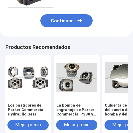
Continuar
Productos Recomendados
Los bastidores de
La bomba de
Cubierta de e
Parker Commercial
engranaje de Parker
del puerto de l
Hydraulic Gear
Commercial P330 y
bomba y del m
Pump adaptan las
el extremo del eje del
de engranaje d
viviendas
motor cubren 324-
Parker Comme
Mejor precio
Mejor precio
Mejor pre
5123-201 324-5123-
P50/51 313-3
202 324-5133-201
100 313-3100