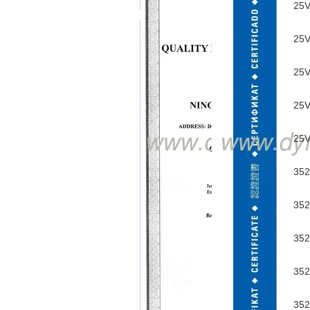
25V
25V
25V
25V
25V
352
352
352
352
352