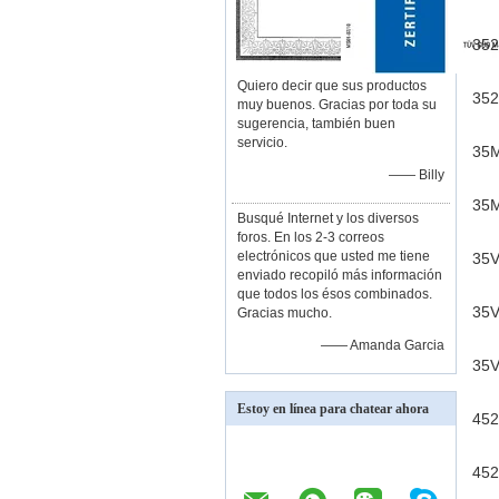
352
Quiero decir que sus productos
352
muy buenos. Gracias por toda su
sugerencia, también buen
servicio.
35
—— Billy
35M
Busqué Internet y los diversos
foros. En los 2-3 correos
electrónicos que usted me tiene
35V
enviado recopiló más información
que todos los ésos combinados.
35V
Gracias mucho.
—— Amanda Garcia
35V
Estoy en línea para chatear ahora
452
452