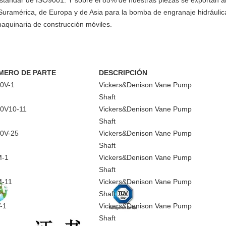
estándar de ISO9001. Y sobre el 85% de nuestras piezas se exportan a
Suramérica, de Europa y de Asia para la bomba de engranaje hidráulica
maquinaria de construcción móviles.
MERO DE PARTE
DESCRIPCIÓN
0V-1
Vickers&Denison Vane Pump
Shaft
0V10-11
Vickers&Denison Vane Pump
Shaft
0V-25
Vickers&Denison Vane Pump
Shaft
M-1
Vickers&Denison Vane Pump
Shaft
-11
Vickers&Denison Vane Pump
Shaft
-1
Vickers&Denison Vane Pump
Shaft