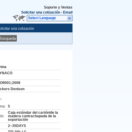
Soporte y Ventas
Solicitar una cotización
-
Email
Select Language
olicitar una cotización
Búsqueda
hina
YNACO
SO9001:2008
ickers Denison
:
ima:
5
Caja estándar del cartón/de la
do:
madera contrachapada de la
exportación
2~35DAYS