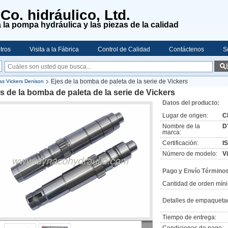
o. hidráulico, Ltd.
 la pompa hydráulica y las piezas de la calidad
tros
Visita a la Fábrica
Control de Calidad
Contáctenos
S
Ejes de la bomba de paleta de la serie de Vickers
as Vickers Denison
s de la bomba de paleta de la serie de Vickers
Datos del producto:
Lugar de origen:
C
Nombre de la
D
marca:
Certificación:
I
Número de modelo:
V
Pago y Envío Términos
Cantidad de orden mín
Detalles de empaqueta
Tiempo de entrega: