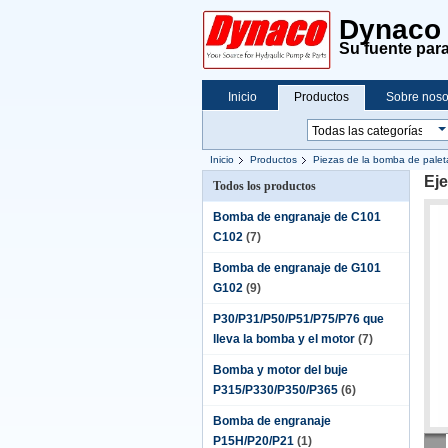
Dynaco C
Su fuente para
Inicio
Productos
Sobre noso
Inicio
Productos
Piezas de la bomba de palet
Eje
Todos los productos
Bomba de engranaje de C101
C102
(7)
Bomba de engranaje de G101
G102
(9)
P30/P31/P50/P51/P75/P76 que
lleva la bomba y el motor
(7)
Bomba y motor del buje
P315/P330/P350/P365
(6)
Bomba de engranaje
P15H/P20/P21
(1)