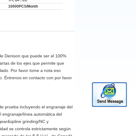
T/T; DP; LC
:
10000PCS/Month
y de Denison que puede ser el 100%
rtas de los ejes que permite que
filado. Por favor tome a nota eso
o. Éntrenos en contacto con por favor
de prueba incluyendo el engranaje del
l engranaje/línea automática del
gear&spline grinding/NC y
lidad se controla estrictamente según