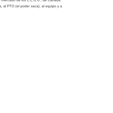
l mercado de los E.E.U.U., de Canadá,
, al PTO (el poder saca), al equipo y a