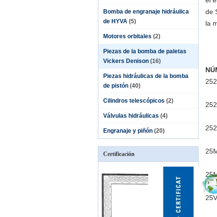
el 
de 
Bomba de engranaje hidráulica
de HYVA
(5)
la 
Motores orbitales
(2)
Piezas de la bomba de paletas
Vickers Denison
(16)
NÚ
Piezas hidráulicas de la bomba
252
de pistón
(40)
Cilindros telescópicos
(2)
252
Válvulas hidráulicas
(4)
252
Engranaje y piñón
(20)
25
Certificación
25M
25V