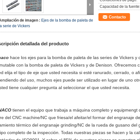
Condiciones de pago:
Capacidad de la fuente
Contacto
Ampliación de imagen :
Ejes de la bomba de paleta de
la serie de Vickers
cripción detallada del producto
naco
hace los ejes para la bomba de paleta de las series de Vickers 
mutable con la bomba de paleta de Vickers y de Denison. Ofrecemos ca
ed elija el tipo de eje que usted necesita si esté ranurado, cerrado, o a
endiendo del uso, muchos ejes puede ser utilizado en lugar de uno otr
usted tiene cualquier pregunta al seleccionar el que usted necesita.
NACO
tienen el equipo que trabaja a máquina completo y equipmengt 
rre del CNC machine/NC que friesa/el afeitar/el formar del engranaje de
tamiento térmico del engranaje grinding/NC de la rueda de gusano del 
ipo completo de la inspección. Todas nuestras piezas se hacen y la ca