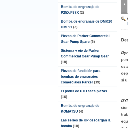
Bomba de engranaje de
P25X/P37X
(2)
Bomba de engranaje de DMK20
DML51
(2)
Piezas de Parker Commercial
Des
Gear Pump Spare
(6)
Sistema y eje de Parker
Dy
Commercial Gear Pump Gear
per
(18)
ust
Piezas de fundición para
dep
bombas de engranajes
si 
comerciales Parker
(39)
El poder de PTO saca piezas
(16)
DY
Bomba de engranaje de
cie
KOMATSU
(4)
tra
Las series de KP descargan la
equ
bomba
(10)