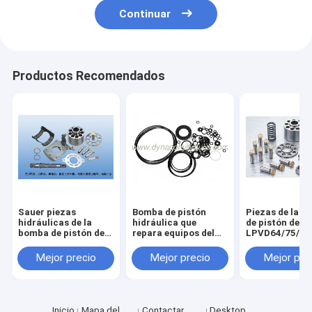
Continuar
Productos Recomendados
Sauer piezas
Bomba de pistón
Piezas de la 
hidráulicas de la
hidráulica que
de pistón de L
bomba de pistón de
repara equipos del
LPVD64/75/90
90 series
sello
Mejor precio
Mejor precio
Mejor pre
Inicio
Mapa del
Contactar
Desktop