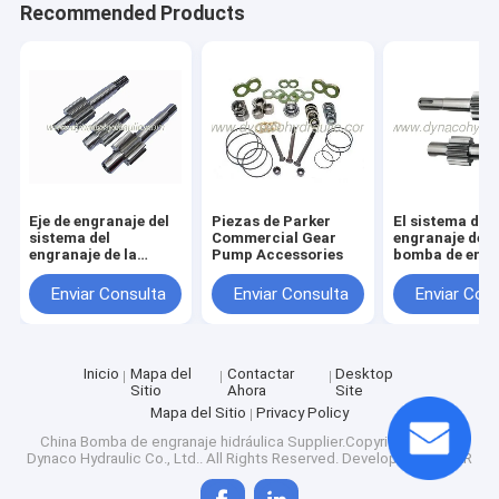
Recommended Products
Eje de engranaje del
Piezas de Parker
El sistema del
sistema del
Commercial Gear
engranaje de l
engranaje de la
Pump Accessories
bomba de engr
bomba de engranaje
y el código
de Parker
comerciales 3
Enviar Consulta
Enviar Consulta
Enviar Con
Commercial P30 P31
B del eje de en
cerraron 7/8 
22-4
Inicio
Mapa del
Contactar
Desktop
Sitio
Ahora
Site
Mapa del Sitio
Privacy Policy
China Bomba de engranaje hidráulica
Supplier.Copyright © 2025
Dynaco Hydraulic Co., Ltd.. All Rights Reserved. Developed by
ECER