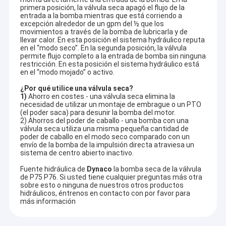
primera posición, la válvula seca apagó el flujo de la
entrada a la bomba mientras que está corriendo a
excepción alrededor de un gpm del ½ que los
movimientos a través de la bomba de lubricarla y de
llevar calor. En esta posición el sistema hydráulico reputa
en el “modo seco”. En la segunda posición, la válvula
permite flujo completo a la entrada de bomba sin ninguna
restricción. En esta posición el sistema hydráulico está
en el “modo mojado” o activo.
¿Por qué utilice una válvula seca?
1)
Ahorro en costes - una válvula seca elimina la
necesidad de utilizar un montaje de embrague o un PTO
(el poder saca) para desunir la bomba del motor.
2) Ahorros del poder de caballo - una bomba con una
válvula seca utiliza una misma pequeña cantidad de
poder de caballo en el modo seco comparado con un
envío de la bomba de la impulsión directa atraviesa un
sistema de centro abierto inactivo.
Fuente hidráulica de
Dynaco
la bomba seca de la válvula
de P75 P76. Si usted tiene cualquier preguntas más otra
sobre esto o ninguna de nuestros otros productos
hidráulicos, éntrenos en contacto con por favor para
más información