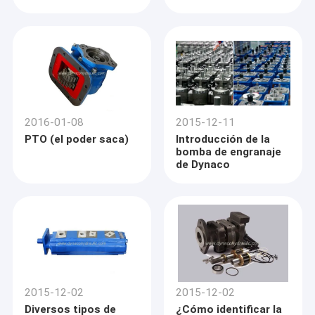
2016-01-08
2015-12-11
PTO (el poder saca)
Introducción de la
bomba de engranaje
de Dynaco
Inicio
Dynaco Co. hidráulico, Ltd.
es
bomba de engranaje hidráulica profesional
las
la
y el fabricante de
piezas de
bomba en Ningbo, China con ISO9001
Productos
Dynaco
la
certificó. Desde 1986
ha estado produciendo piezas de
pompa
hydráulica, aquí en nuestra fábrica, nosotros proporciona la
2015-12-02
2015-12-02
Sobre nosotros
la
la
pompa hydráulica de
calidad,
piezas de
bomba,
el eje de
Diversos tipos de
¿Cómo identificar la